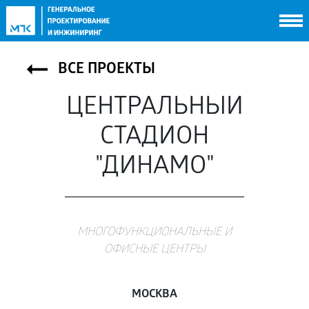
НОВОСТИ
УСЛУГИ
ПРОЕКТЫ
ВСЕ ПРОЕКТЫ
РЕКОМЕНДАЦИИ
ПАРТНЕРЫ
ЦЕНТРАЛЬНЫЙ
КОНТАКТЫ
СТАДИОН
"ДИНАМО"
МНОГОФУНКЦИОНАЛЬНЫЕ И
ОФИСНЫЕ ЦЕНТРЫ
МОСКВА